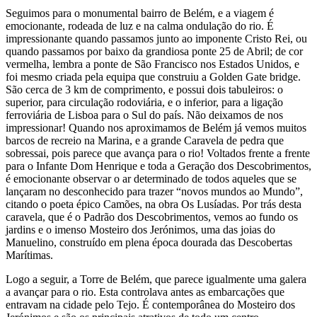
Seguimos para o monumental bairro de Belém, e a viagem é
emocionante, rodeada de luz e na calma ondulação do rio. É
impressionante quando passamos junto ao imponente Cristo Rei, ou
quando passamos por baixo da grandiosa ponte 25 de Abril; de cor
vermelha, lembra a ponte de São Francisco nos Estados Unidos, e
foi mesmo criada pela equipa que construiu a Golden Gate bridge.
São cerca de 3 km de comprimento, e possui dois tabuleiros: o
superior, para circulação rodoviária, e o inferior, para a ligação
ferroviária de Lisboa para o Sul do país. Não deixamos de nos
impressionar! Quando nos aproximamos de Belém já vemos muitos
barcos de recreio na Marina, e a grande Caravela de pedra que
sobressai, pois parece que avança para o rio! Voltados frente a frente
para o Infante Dom Henrique e toda a Geração dos Descobrimentos,
é emocionante observar o ar determinado de todos aqueles que se
lançaram no desconhecido para trazer “novos mundos ao Mundo”,
citando o poeta épico Camões, na obra Os Lusíadas. Por trás desta
caravela, que é o Padrão dos Descobrimentos, vemos ao fundo os
jardins e o imenso Mosteiro dos Jerónimos, uma das joias do
Manuelino, construído em plena época dourada das Descobertas
Marítimas.
Logo a seguir, a Torre de Belém, que parece igualmente uma galera
a avançar para o rio. Esta controlava antes as embarcações que
entravam na cidade pelo Tejo. É contemporânea do Mosteiro dos