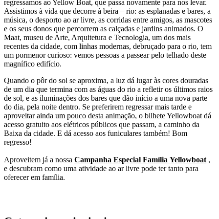
regressamos ao Yellow Boat, que passa novamente para nos levar.
Assistimos à vida que decorre à beira – rio: as esplanadas e bares, a
música, o desporto ao ar livre, as corridas entre amigos, as mascotes
e os seus donos que percorrem as calçadas e jardins animados. O
Maat, museu de Arte, Arquitetura e Tecnologia, um dos mais
recentes da cidade, com linhas modernas, debruçado para o rio, tem
um pormenor curioso: vemos pessoas a passear pelo telhado deste
magnífico edifício.
Quando o pôr do sol se aproxima, a luz dá lugar às cores douradas
de um dia que termina com as águas do rio a refletir os últimos raios
de sol, e as iluminações dos bares que dão início a uma nova parte
do dia, pela noite dentro. Se preferirem regressar mais tarde e
aproveitar ainda um pouco desta animação, o bilhete Yellowboat dá
acesso gratuito aos elétricos públicos que passam, a caminho da
Baixa da cidade. E dá acesso aos funiculares também! Bom
regresso!
Aproveitem já a nossa
Campanha Especial Família Yellowboat
,
e descubram como uma atividade ao ar livre pode ter tanto para
oferecer em família.