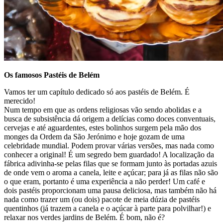
Os famosos Pastéis de Belém
Vamos ter um capítulo dedicado só aos pastéis de Belém. É
merecido!
Num tempo em que as ordens religiosas vão sendo abolidas e a
busca de subsistência dá origem a delícias como doces conventuais,
cervejas e até aguardentes, estes bolinhos surgem pela mão dos
monges da Ordem da São Jerónimo e hoje gozam de uma
celebridade mundial. Podem provar várias versões, mas nada como
conhecer a original! É um segredo bem guardado! A localização da
fábrica adivinha-se pelas filas que se formam junto às portadas azuis
de onde vem o aroma a canela, leite e açúcar; para já as filas não são
o que eram, portanto é uma experiência a não perder! Um café e
dois pastéis proporcionam uma pausa deliciosa, mas também não há
nada como trazer um (ou dois) pacote de meia dúzia de pastéis
quentinhos (já trazem a canela e o açúcar à parte para polvilhar!) e
relaxar nos verdes jardins de Belém. É bom, não é?