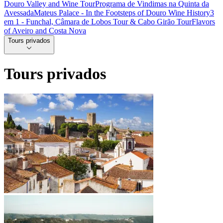
Douro Valley and Wine Tour
Programa de Vindimas na Quinta da
Avessada
Mateus Palace - In the Footsteps of Douro Wine History
3
em 1 - Funchal, Câmara de Lobos Tour & Cabo Girão Tour
Flavors
of Aveiro and Costa Nova
Tours privados
Tours privados