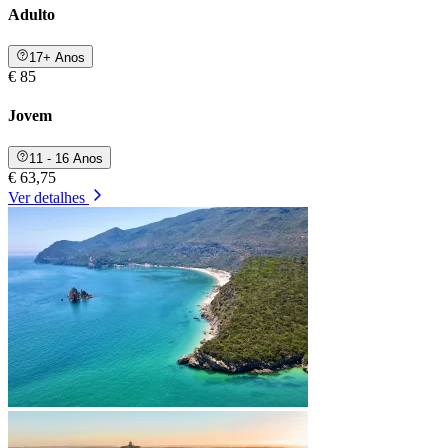
Adulto
17+ Anos
€ 85
Jovem
11 - 16 Anos
€ 63,75
Ver detalhes