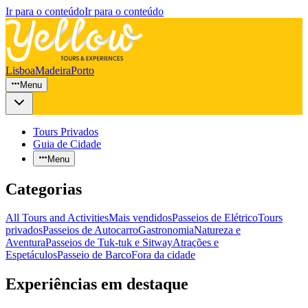
Ir para o conteúdo
Ir para o conteúdo
Lisboa
Madeira
Porto
Menu
Tours Privados
Guia de Cidade
Menu
Categorias
All Tours and Activities
Mais vendidos
Passeios de Elétrico
Tours
privados
Passeios de Autocarro
Gastronomia
Natureza e
Aventura
Passeios de Tuk-tuk e Sitway
Atrações e
Espetáculos
Passeio de Barco
Fora da cidade
Experiências em destaque