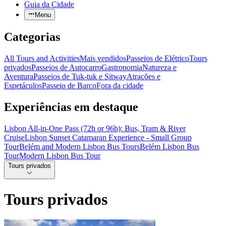
Guia da Cidade
Menu
Categorias
All Tours and Activities
Mais vendidos
Passeios de Elétrico
Tours
privados
Passeios de Autocarro
Gastronomia
Natureza e
Aventura
Passeios de Tuk-tuk e Sitway
Atrações e
Espetáculos
Passeio de Barco
Fora da cidade
Experiências em destaque
Lisbon All-in-One Pass (72h or 96h): Bus, Tram & River
Cruise
Lisbon Sunset Catamaran Experience - Small Group
Tour
Belém and Modern Lisbon Bus Tours
Belém Lisbon Bus
Tour
Modern Lisbon Bus Tour
Tours privados
Tours privados