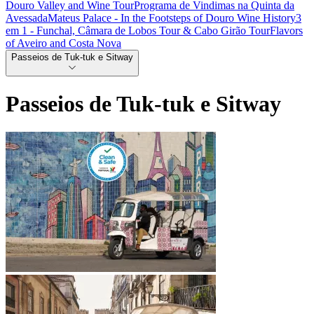
Douro Valley and Wine Tour
Programa de Vindimas na Quinta da
Avessada
Mateus Palace - In the Footsteps of Douro Wine History
3
em 1 - Funchal, Câmara de Lobos Tour & Cabo Girão Tour
Flavors
of Aveiro and Costa Nova
Passeios de Tuk-tuk e Sitway
Passeios de Tuk-tuk e Sitway