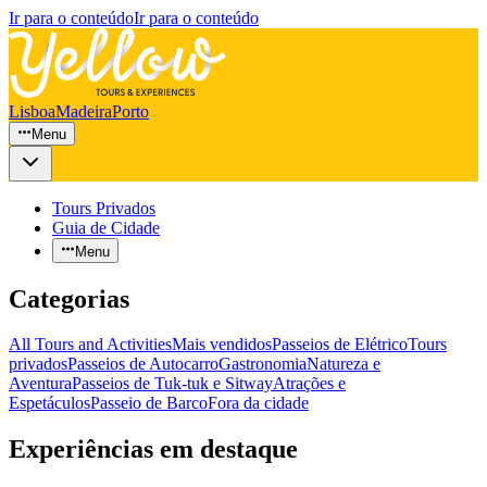
Ir para o conteúdo
Ir para o conteúdo
Lisboa
Madeira
Porto
Menu
Tours Privados
Guia de Cidade
Menu
Categorias
All Tours and Activities
Mais vendidos
Passeios de Elétrico
Tours
privados
Passeios de Autocarro
Gastronomia
Natureza e
Aventura
Passeios de Tuk-tuk e Sitway
Atrações e
Espetáculos
Passeio de Barco
Fora da cidade
Experiências em destaque