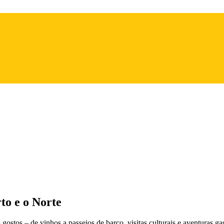
to e o Norte
ostos – de vinhos a passeios de barco, visitas culturais e aventuras 