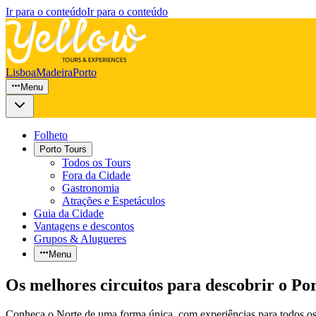
Ir para o conteúdo
Ir para o conteúdo
Lisboa
Madeira
Porto
Menu
Folheto
Porto Tours
Todos os Tours
Fora da Cidade
Gastronomia
Atrações e Espetáculos
Guia da Cidade
Vantagens e descontos
Grupos & Alugueres
Menu
Os melhores circuitos para descobrir o Por
Conheça o Norte de uma forma única, com experiências para todos os g