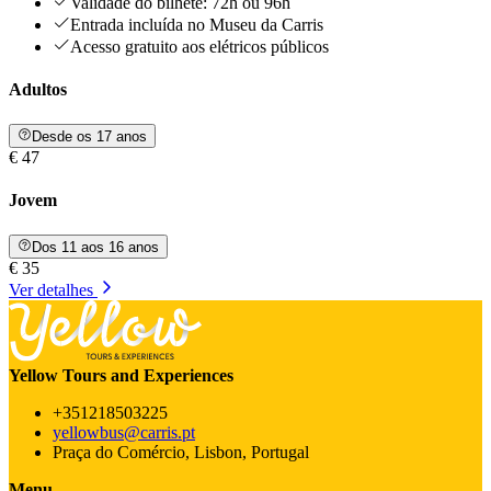
Validade do bilhete: 72h ou 96h
Entrada incluída no Museu da Carris
Acesso gratuito aos elétricos públicos
Adultos
Desde os 17 anos
€ 47
Jovem
Dos 11 aos 16 anos
€ 35
Ver detalhes
Yellow Tours and Experiences
+351218503225
yellowbus@carris.pt
Praça do Comércio, Lisbon, Portugal
Menu