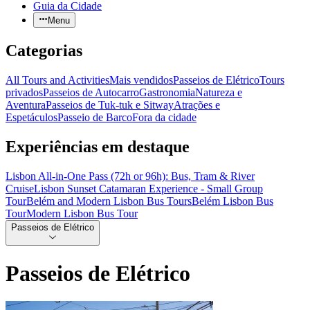
Guia da Cidade
Menu
Categorias
All Tours and Activities
Mais vendidos
Passeios de Elétrico
Tours
privados
Passeios de Autocarro
Gastronomia
Natureza e
Aventura
Passeios de Tuk-tuk e Sitway
Atrações e
Espetáculos
Passeio de Barco
Fora da cidade
Experiências em destaque
Lisbon All-in-One Pass (72h or 96h): Bus, Tram & River
Cruise
Lisbon Sunset Catamaran Experience - Small Group
Tour
Belém and Modern Lisbon Bus Tours
Belém Lisbon Bus
Tour
Modern Lisbon Bus Tour
Passeios de Elétrico
Passeios de Elétrico