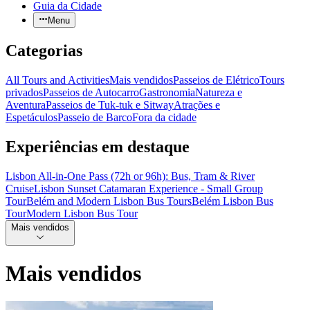
Guia da Cidade
Menu
Categorias
All Tours and Activities
Mais vendidos
Passeios de Elétrico
Tours
privados
Passeios de Autocarro
Gastronomia
Natureza e
Aventura
Passeios de Tuk-tuk e Sitway
Atrações e
Espetáculos
Passeio de Barco
Fora da cidade
Experiências em destaque
Lisbon All-in-One Pass (72h or 96h): Bus, Tram & River
Cruise
Lisbon Sunset Catamaran Experience - Small Group
Tour
Belém and Modern Lisbon Bus Tours
Belém Lisbon Bus
Tour
Modern Lisbon Bus Tour
Mais vendidos
Mais vendidos