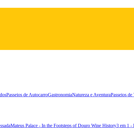
ados
Passeios de Autocarro
Gastronomia
Natureza e Aventura
Passeios de
essada
Mateus Palace - In the Footsteps of Douro Wine History
3 em 1 -