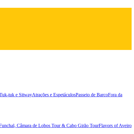
 Tuk-tuk e Sitway
Atrações e Espetáculos
Passeio de Barco
Fora da
 Funchal, Câmara de Lobos Tour & Cabo Girão Tour
Flavors of Aveiro