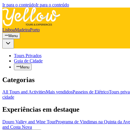
Ir para o conteúdo
Ir para o conteúdo
Lisboa
Madeira
Porto
Menu
Tours Privados
Guia de Cidade
Menu
Categorias
All Tours and Activities
Mais vendidos
Passeios de Elétrico
Tours priv
cidade
Experiências em destaque
Douro Valley and Wine Tour
Programa de Vindimas na Quinta da Av
and Costa Nova