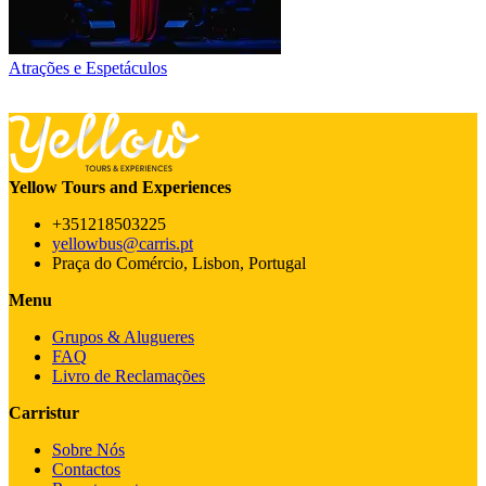
Atrações e Espetáculos
Yellow Tours and Experiences
+351218503225
yellowbus@carris.pt
Praça do Comércio, Lisbon, Portugal
Menu
Grupos & Alugueres
FAQ
Livro de Reclamações
Carristur
Sobre Nós
Contactos