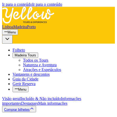
Ir para o conteúdo
Ir para o conteúdo
Lisboa
Madeira
Porto
Menu
Folheto
Madeira Tours
Todos os Tours
Natureza e Aventura
Atrações e Espetáculos
Vantagens e descontos
Guia da Cidade
Gerir Reserva
Menu
Visão geral
Incluído & Não incluído
Informações
importantes
Destaques
Mais informações
Comprar bilhetes