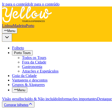
Ir para o conteúdo
Ir para o conteúdo
Lisboa
Madeira
Porto
Menu
Folheto
Porto Tours
Todos os Tours
Fora da Cidade
Gastronomia
Atrações e Espetáculos
Guia da Cidade
Vantagens e descontos
Grupos & Alugueres
Menu
Visão geral
Incluído & Não incluído
Informações importantes
Destaque
Comprar bilhetes