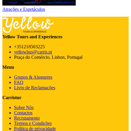
Atrações e Espetáculos
Yellow Tours and Experiences
+351218503225
yellowbus@carris.pt
Praça do Comércio, Lisbon, Portugal
Menu
Grupos & Alugueres
FAQ
Livro de Reclamações
Carristur
Sobre Nós
Contactos
Recrutamento
Termos e Condições
Política de privacidade