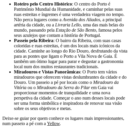
Roteiro pelo Centro Histórico
: O centro do Porto é
Património Mundial da Humanidade, e caminhar pelas suas
ruas estreitas e íngremes é uma verdadeira viagem no tempo.
Não perca lugares como a
Avenida dos Aliados
, a principal
artéria da cidade, ou a
Livraria Lello
, uma das mais belas do
mundo, passando pela
Estação de São Bento
, famosa pelos
seus azulejos que contam a história de Portugal.
Passeio pela Ribeira
: O bairro da Ribeira, com suas casas
coloridas e ruas estreitas, é um dos locais mais icónicos da
cidade. Caminhe ao longo do Rio Douro, desfrutando da vista
para as pontes que ligam o Porto a Vila Nova de Gaia. É
também um ótimo lugar para parar e degustar a gastronomia
local num dos muitos restaurantes tradicionais.
Miradouros e Vistas Panorâmicas
: O Porto tem vários
miradouros que oferecem vistas deslumbrantes da cidade e do
Douro. Um passeio a pé por locais como o
Miradouro da
Vitória
ou o
Miradouro da Serra do Pilar
em Gaia vai
proporcionar momentos de tranquilidade e uma nova
perspetiva da cidade. Começar o ano num desses locais pode
ser uma forma simbólica e inspiradora de renovar sua visão
sobre os seus objetivos e metas.
Deixe-se guiar por quem conhece os lugares mais impressionantes,
num passeio a pé com a
Yellow
.