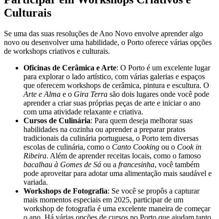
Culturais
Se uma das suas resoluções de Ano Novo envolve aprender algo
novo ou desenvolver uma habilidade, o Porto oferece várias opções
de workshops criativos e culturais.
Oficinas de Cerâmica e Arte
: O Porto é um excelente lugar
para explorar o lado artístico, com várias galerias e espaços
que oferecem workshops de cerâmica, pintura e escultura. O
Arte e Alma
e o
Gira Terra
são dois lugares onde você pode
aprender a criar suas próprias peças de arte e iniciar o ano
com uma atividade relaxante e criativa.
Cursos de Culinária
: Para quem deseja melhorar suas
habilidades na cozinha ou aprender a preparar pratos
tradicionais da culinária portuguesa, o Porto tem diversas
escolas de culinária, como o
Canto Cooking
ou o
Cook in
Ribeira
. Além de aprender receitas locais, como o famoso
bacalhau à Gomes de Sá
ou a
francesinha
, você também
pode aproveitar para adotar uma alimentação mais saudável e
variada.
Workshops de Fotografia
: Se você se propôs a capturar
mais momentos especiais em 2025, participar de um
workshop de fotografia é uma excelente maneira de começar
o ano. Há várias opções de cursos no Porto que ajudam tanto