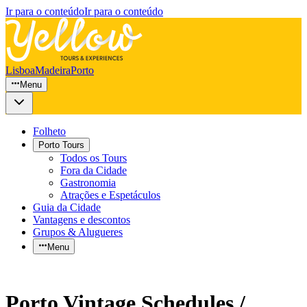
Ir para o conteúdo
Ir para o conteúdo
Lisboa
Madeira
Porto
Menu
Folheto
Porto Tours
Todos os Tours
Fora da Cidade
Gastronomia
Atrações e Espetáculos
Guia da Cidade
Vantagens e descontos
Grupos & Alugueres
Menu
Porto Vintage Schedules /