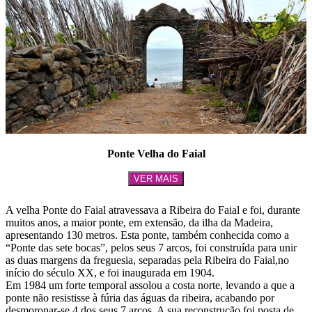
Ponte Velha do Faial
VER MAIS
A velha Ponte do Faial atravessava a Ribeira do Faial e foi, durante
muitos anos, a maior ponte, em extensão, da ilha da Madeira,
apresentando 130 metros. Esta ponte, também conhecida como a
“Ponte das sete bocas”, pelos seus 7 arcos, foi construída para unir
as duas margens da freguesia, separadas pela Ribeira do Faial,no
início do século XX, e foi inaugurada em 1904.
Em 1984 um forte temporal assolou a costa norte, levando a que a
ponte não resistisse à fúria das águas da ribeira, acabando por
desmoronar-se 4 dos seus 7 arcos. A sua reconstrução foi posta de