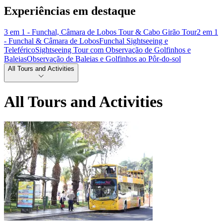
Experiências em destaque
3 em 1 - Funchal, Câmara de Lobos Tour & Cabo Girão Tour
2 em 1
- Funchal & Câmara de Lobos
Funchal Sightseeing e
Teleférico
Sightseeing Tour com Observação de Golfinhos e
Baleias
Observação de Baleias e Golfinhos ao Pôr-do-sol
All Tours and Activities
All Tours and Activities