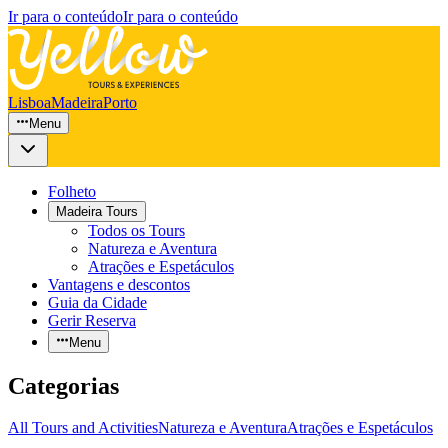
Ir para o conteúdo
Ir para o conteúdo
Lisboa
Madeira
Porto
Menu
Folheto
Madeira Tours
Todos os Tours
Natureza e Aventura
Atrações e Espetáculos
Vantagens e descontos
Guia da Cidade
Gerir Reserva
Menu
Categorias
All Tours and Activities
Natureza e Aventura
Atrações e Espetáculos