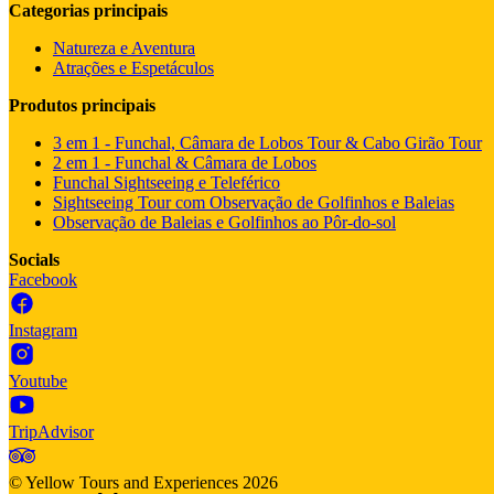
Categorias principais
Natureza e Aventura
Atrações e Espetáculos
Produtos principais
3 em 1 - Funchal, Câmara de Lobos Tour & Cabo Girão Tour
2 em 1 - Funchal & Câmara de Lobos
Funchal Sightseeing e Teleférico
Sightseeing Tour com Observação de Golfinhos e Baleias
Observação de Baleias e Golfinhos ao Pôr-do-sol
Socials
Facebook
Instagram
Youtube
TripAdvisor
©
Yellow Tours and Experiences
2026